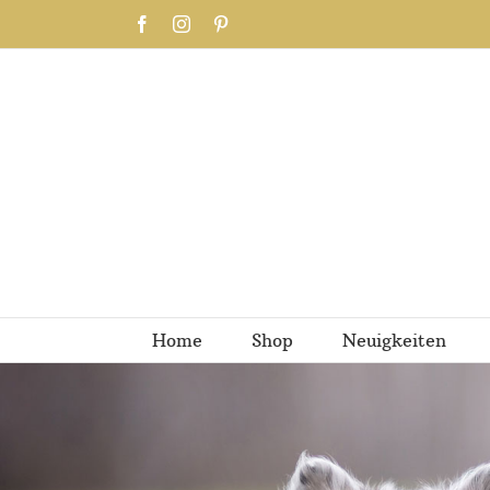
Zum
Facebook
Instagram
Pinterest
Inhalt
springen
Home
Shop
Neuigkeiten