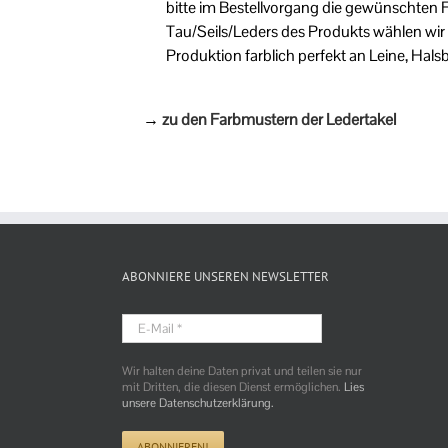
bitte im Bestellvorgang die gewünschten 
Tau/Seils/Leders des Produkts wählen wi
Produktion farblich perfekt an Leine, Hal
→
zu den Farbmustern der Ledertakel
ABONNIERE UNSEREN NEWSLETTER
E-
Mail
*
Wir halten deine Daten privat und teilen sie nur
mit Dritten, die diesen Dienst ermöglichen.
Lies
unsere Datenschutzerklärung.