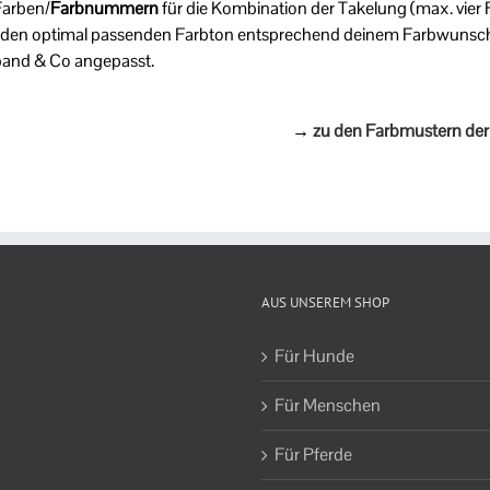
Farben/
Farbnummern
für die Kombination der Takelung (max. vier
r den optimal passenden Farbton entsprechend deinem Farbwunsch.
sband & Co angepasst.
→
zu den Farbmustern de
AUS UNSEREM SHOP
Für Hunde
Für Menschen
Für Pferde