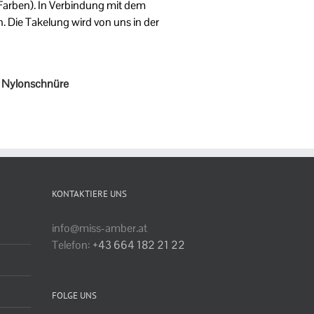
 Farben). In Verbindung mit dem
 Die Takelung wird von uns in der
r Nylonschnüre
KONTAKTIERE UNS
info@miss-amber.at
Telefon:
+43 664 182 21 22
FOLGE UNS