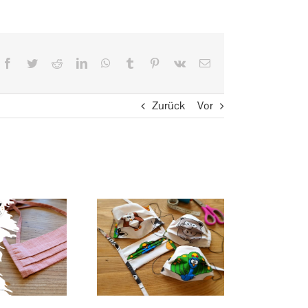
Facebook
Twitter
Reddit
LinkedIn
WhatsApp
Tumblr
Pinterest
Vk
E-
Mail
Zurück
Vor