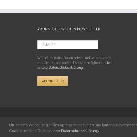
ABONNIERE UNSEREN NEWSLETTER
E-
Mail
*
Wir halten deine Daten privat und teilen sie nur
mit Dritten, die diesen Dienst ermöglichen.
Lies
unsere Datenschutzerklärung.
Um unsere Webseite für Dich optimal zu gestalten und laufend zu verbess
Cookies erhältst Du in unserer
Datenschutzerklärung.