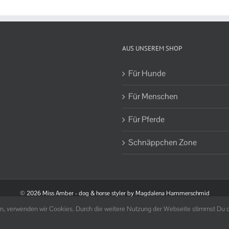
AUS UNSEREM SHOP
Für Hunde
Für Menschen
Für Pferde
Schnäppchen Zone
©
2026 Miss Amber - dog & horse styler by Magdalena Hammerschmid
ern, verwenden wir Cookies. Durch die weitere Nutzung der Webseite stimmst Du 
Facebook
Instagram
Pinterest